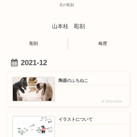
石の彫刻
山本桂 彫刻
彫刻
略歴
2021-12
陶器のふちねこ
2021/12/24
イラストについて