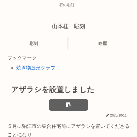
石の彫刻
山本桂 彫刻
彫刻
略歴
ブックマーク
焼き物造形クラブ
アザラシを設置しました
2025/10/11
５月に狛江市の集合住宅前にアザラシを置いてくださる
ことになり